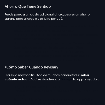
Ahorro Que Tiene Sentido
Puede parecer un gasto adicional ahora, pero es un ahorro
garantizado a largo plazo. Mira por qué:
Evita reparaciones costosas:
Una correa de distribución
cambiada a tiempo evita daños al motor.
Prolonga la vida útil del coche:
Un coche bien cuidado
dura más y pierde menos valor.
Reduce el consumo de combustible:
Componentes en
buen estado aumentan la eficiencia energética.
Mayor seguridad para ti y tu familia:
Frenos,
suspensión, neumáticos y dirección en buen estado
reducen drásticamente el riesgo de accidentes.
¿Cómo Saber Cuándo Revisar?
Esa es la mayor dificultad de muchos conductores:
saber
cuándo actuar.
Aquí es donde entra
Garage
. La app te ayuda a:
Registrar cada servicio realizado
Recibir notificaciones cuando se acerque una nueva
revisión
Seguir el historial de cada vehículo con precisión
Organizar todo incluso si tienes varios coches en la