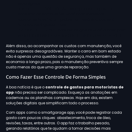
estratégicos.
Melhorar a Eficiência:
Ao acompanhar de perto o
consumo de combustível, você pode identificar
rapidamente se há um problema mecânico que está
fazendo você gastar mais.
Planejar o Futuro:
O controle de gastos te dá a base para
poupar e planejar a compra de um carro novo ou fazer um
investimento para o seu futuro.
Além disso, ao acompanhar os custos com manutenção, você
evita surpresas desagradáveis. Manter o carro em bom estado
não é apenas uma questão de segurança, mas também de
economia a longo prazo, pois a manutenção preventiva sempre
custa menos do que uma grande reparação.
Como Fazer Esse Controle De Forma Simples
A boa notícia é que o
controle de gastos para motoristas de
app
não precisa ser complicado. Esqueça as anotações em
cadernos ou as planilhas complexas. Hoje em dia, existem
soluções digitais que simplificam todo o processo.
Com apps como o smartgarage.app, você pode registrar cada
gasto com poucos cliques: abastecimento, troca de óleo,
revisões, taxas, entre outros. O app faz o trabalho pesado,
gerando relatórios que te ajudam a tomar decisões mais