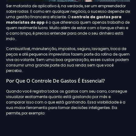
Ser motorista de aplicativo é, na verdade, ser um empreendedor
sobre rodas. E como em qualquer negócio, o sucesso depende de
uma gestão financeira eficiente. O
controle de gastos para
motoristas de app
é o que diferencia quem apenas trabalha de
quem realmente lucra. Muito além de estar com o tanque cheio e
o carro limpo, é preciso entender para onde o seu dinheiro está
indo.
Combustível, manutenção, impostos, seguro, lavagem, troca de
peças e até pequenos imprevistos fazem parte da rotina de quem
vive ao volante. Sem uma boa organização, esses custos podem
consumir uma grande parte da sua renda sem que você
perceba.
Por Que O Controle De Gastos É Essencial?
Quando você registra todos os gastos com seu carro, consegue
visualizar exatamente quanto está gastando por mês e
comparar isso com o que está ganhando. Essa visibilidade é a
sua maior ferramenta para tomar decisões inteligentes. Ela
permite, por exemplo:
Otimizar Horários e Rotas:
Ao entender o custo real por
quilômetro, você pode decidir se vale a pena rodar em
determinados horários ou buscar trajetos mais