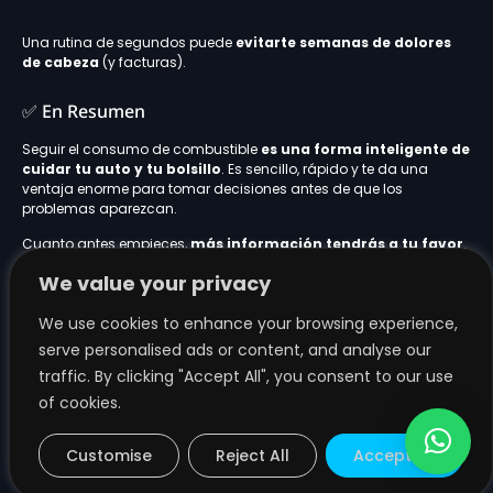
Ver automáticamente tu consumo promedio
Recibir alertas si algo sale de lo habitual
Una rutina de segundos puede
evitarte semanas de dolores
de cabeza
(y facturas).
✅ En Resumen
Seguir el consumo de combustible
es una forma inteligente de
cuidar tu auto y tu bolsillo
. Es sencillo, rápido y te da una
ventaja enorme para tomar decisiones antes de que los
problemas aparezcan.
Cuanto antes empieces,
más información tendrás a tu favor
.
We value your privacy
🔧 Consejo Práctico:
We use cookies to enhance your browsing experience,
Empieza hoy a registrar cada carga con
Smartgarage.app
.
serve personalised ads or content, and analyse our
Con el tiempo, la app te conocerá mejor que tu mecánico y será
tu copiloto en el cuidado del auto.
traffic. By clicking "Accept All", you consent to our use
¡Tu bolsillo y tu auto te lo agradecerán!
of cookies.
Customise
Reject All
Accept All
Desenvolvido por
WEB YOUR SITE