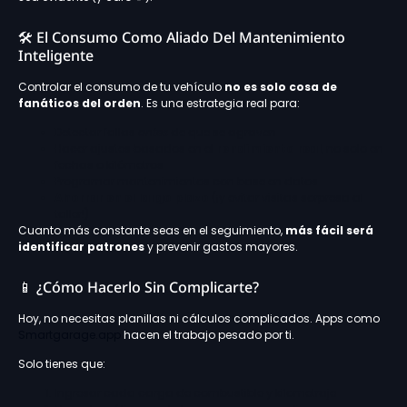
🛠️ El Consumo Como Aliado Del Mantenimiento
Inteligente
Controlar el consumo de tu vehículo
no es solo cosa de
fanáticos del orden
. Es una estrategia real para:
Detectar fallas
antes
de que se agraven
Hacer ajustes basados en el
rendimiento real
, no solo en
fechas o kilómetros
Programar mantenimientos con base en datos
Ahorrar en el largo plazo
(¡y evitar visitas sorpresa al
taller!)
Cuanto más constante seas en el seguimiento,
más fácil será
identificar patrones
y prevenir gastos mayores.
📱 ¿Cómo Hacerlo Sin Complicarte?
Hoy, no necesitas planillas ni cálculos complicados. Apps como
Smartgarage.app
hacen el trabajo pesado por ti.
Solo tienes que:
Ingresar cada carga de combustible y kilometraje