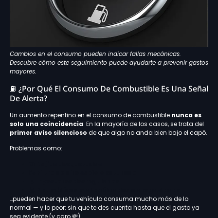
Cambios en el consumo pueden indicar fallas mecánicas.
Descubre cómo este seguimiento puede ayudarte a prevenir gastos
mayores.
⛽ ¿Por Qué El Consumo De Combustible Es Una Señal
De Alerta?
Un aumento repentino en el consumo de combustible
nunca es
solo una coincidencia
. En la mayoría de los casos, se trata del
primer aviso silencioso
de que algo no anda bien bajo el capó.
Problemas como:
🔌
Bujías desgastadas
🌬️
Filtro de aire sucio o saturado
💧
Inyectores desregulados
🛞
Neumáticos mal calibrados o desgastados
…pueden hacer que tu vehículo consuma mucho más de lo
normal — y lo peor: sin que te des cuenta hasta que el gasto ya
sea evidente (y caro 💸).